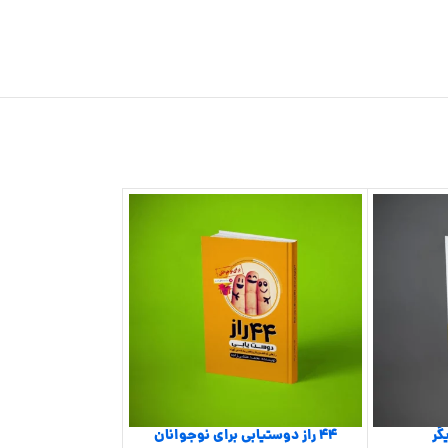
ناموجود
گر
44 راز دوستیابی برای نوجوانان
ابر شومی که بر سر ز