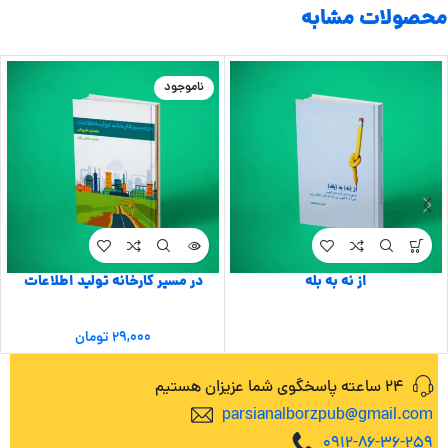
محصولات مشابه
ناموجود
از نه به بله
در مسیر کارخانه تولید اطلاعات
۲۹,۰۰۰
تومان
24 ساعته پاسخگوی شما عزیزان هستیم
parsianalborzpub@gmail.com
0912-86-36-259