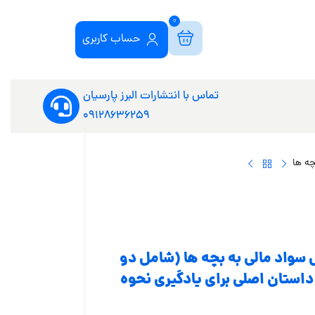
0
حساب کاربری
تماس با انتشارات البرز پارسیان
09128636259
چه ها
واد مالی به بچه ها (شامل دو
 توصیه پدربزرگ به نوه اش ۲- بیست داستان اصلی برای یادگیری نحوه