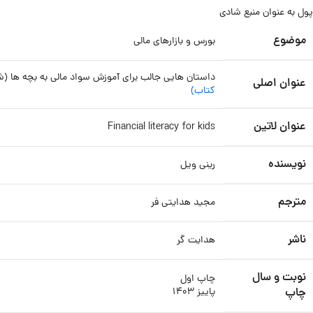
پول به عنوان منبع شادی
موضوع
بورس و بازارهای مالی
داستان هایی جالب برای آموزش سواد مالی به بچه ها (شامل دو کتاب: ۱- چهارده توصیه پدربزرگ به نوه اش ۲- بیست داستان اصلی بر
عنوان اصلی
کتاب)
عنوان لاتین
Financial literacy for kids
نویسنده
رینی ویل
مترجم
مجید هدایتی فر
ناشر
هدایت گر
نوبت و سال
چاپ اول
چاپ
پاییز ۱۴۰۳