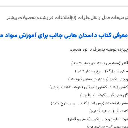
توضیحات
حمل و نقل
نظرات (0)
اطلاعات فروشنده
محصولات بیشتر
معرفی کتاب داستان هایی جالب برای آموزش سواد مال
چهارده توصیه پدربزرگ به نوه هایش:
قلدر (همه می توانند ثروتمند شوند)
طلای پدربزرگ (سریع پولدار شدن)
ریچی راکون (پولدار در مقابل ثروتمند)
کشاورز شاد، کشاورز غمگین (هوشمندانه کارکردن)
گل های گیل (کودک کارآفرین)
سفر به دهکده (پس انداز کنید سپس خرج کنید)
کلبه برگر (سرمایه گذاری)
درخت قرمز ریچی راکون (بدهی و قمار)
دانه های گمشده (مالیات)