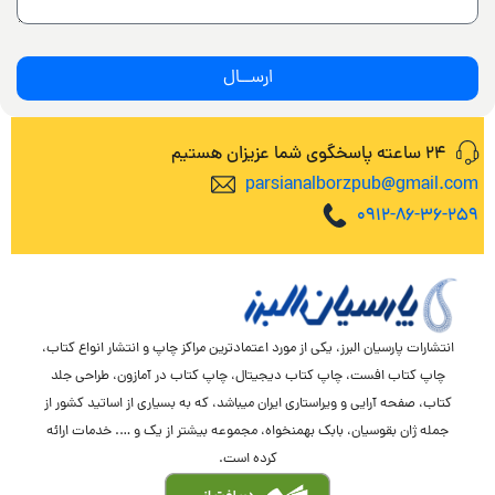
چه مجوزهایی برای کتاب گرفته می¬شود؟
ارســال
چطور بفهمیم که مجوزها از طرف ناشر گرفته شده است؟
24 ساعته پاسخگوی شما عزیزان هستیم
آیا امکان چاپ کتاب به صورت «ناشرمولف» وجود دارد یا خیر؟
parsianalborzpub@gmail.com
0912-86-36-259
انتشارات پارسیان البرز، یکی از مورد اعتمادترین مراکز چاپ و انتشار انواع کتاب،
چاپ کتاب افست، چاپ کتاب دیجیتال، چاپ کتاب در آمازون، طراحی جلد
کتاب، صفحه آرایی و ویراستاری ایران میباشد، که به بسیاری از اساتید کشور از
جمله ژان بقوسیان، بابک بهمنخواه، مجموعه بیشتر از یک و …. خدمات ارائه
کرده است.