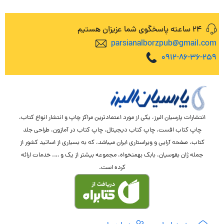
24 ساعته پاسخگوی شما عزیزان هستیم
parsianalborzpub@gmail.com
0912-86-36-259
انتشارات پارسیان البرز، یکی از مورد اعتمادترین مراکز چاپ و انتشار انواع کتاب،
چاپ کتاب افست، چاپ کتاب دیجیتال، چاپ کتاب در آمازون، طراحی جلد
کتاب، صفحه آرایی و ویراستاری ایران میباشد، که به بسیاری از اساتید کشور از
جمله ژان بقوسیان، بابک بهمنخواه، مجموعه بیشتر از یک و …. خدمات ارائه
کرده است.