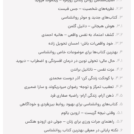
آسیب‌شناسی روانی زندگی روزمره – زیگموند فروید
نظریه‌های شخصیت – جس فیست
کتاب‌های جدید و موثر روانشناسی
هوش هیجانی – دانیل گلمن
کشف اعتماد به نفس واقعی – هانیه احمدی
خود واقعی‌ات باش- احسان تحویل زاده
بهترین کتاب‌ها برای موضوعات خاص روانشناسی
حال عالی: تحولی نوین در درمان افسردگی و اضطراب – دیوید دی برنز
عزت نفس – ناتانیل براندن
با کودکت زندگی کن- آذر دوست محمدی
تعقیب تمرکز و توجه- رضوان میردریکوند و سارا ضمیری
ذهن آرام، زندگی آرام- راضیه صفاری فرد
کتاب‌های روانشناسی برای بهبود روابط بین‌فردی و خودآگاهی
وقتی نیچه گریست – اروین یالوم
راهنمای جرات ورزی برای زنان – جولی دی ازودو هنکس
نکته پایانی در معرفی بهترین کتاب روانشناسی