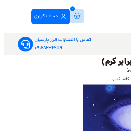
0
حساب کاربری
تماس با انتشارات البرز پارسیان
09128636259
ابر کرم)
م)
 کاغذ کتاب