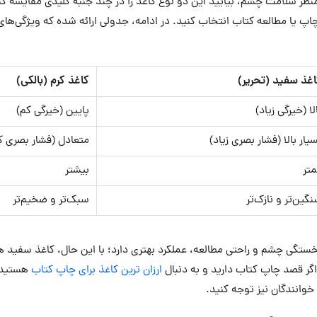
منظر سلامت چشم، بیایید این دو نوع کاغذ را در چند جنبه کلیدی مقایسه ک
اپ یا مطالعه کتاب انتخاب کنید. در ادامه، جدولی ارائه شده که ویژگی‌های ه
اغذ سفید (تحریر)
کاغذ کرم (بالکی)
لا (خیرگی زیاد)
پایین (خیرگی کم)
یار بالا (فشار بصری زیاد)
متعادل (فشار بصری ک
تر
بیشتر
گین‌تر و نازک‌تر
سبک‌تر و ضخیم‌تر
 خستگی چشم و راحتی مطالعه، عملکرد بهتری دارد؛ با این حال، کاغذ سفید ه
. اگر قصد چاپ کتاب دارید و به دنبال
ارزان ترین کاغذ برای چاپ کتاب
هستید،
خوانندگان نیز توجه کنید.