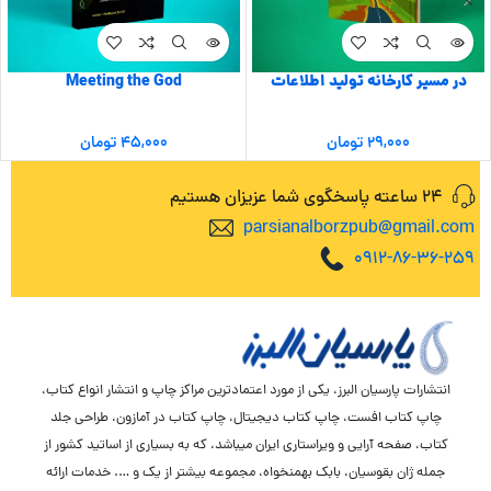
در مسیر کارخانه تولید اطلاعات
Meeting the God
۲۹,۰۰۰
تومان
۴۵,۰۰۰
تومان
24 ساعته پاسخگوی شما عزیزان هستیم
parsianalborzpub@gmail.com
0912-86-36-259
انتشارات پارسیان البرز، یکی از مورد اعتمادترین مراکز چاپ و انتشار انواع کتاب،
چاپ کتاب افست، چاپ کتاب دیجیتال، چاپ کتاب در آمازون، طراحی جلد
کتاب، صفحه آرایی و ویراستاری ایران میباشد، که به بسیاری از اساتید کشور از
جمله ژان بقوسیان، بابک بهمنخواه، مجموعه بیشتر از یک و …. خدمات ارائه