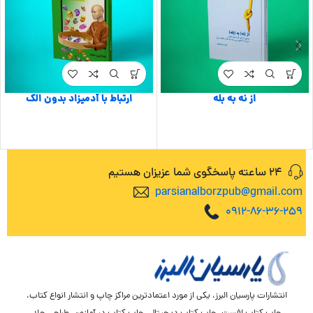
از نه به بله
ارتباط با آدمیزاد بدون الک
24 ساعته پاسخگوی شما عزیزان هستیم
parsianalborzpub@gmail.com
0912-86-36-259
انتشارات پارسیان البرز، یکی از مورد اعتمادترین مراکز چاپ و انتشار انواع کتاب،