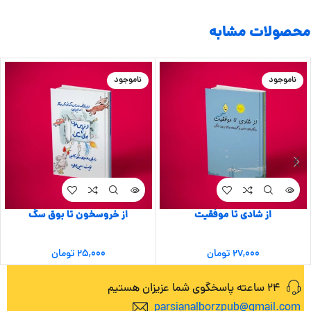
محصولات مشابه
ناموجود
ناموجود
از شادی تا موفقیت
از خروسخون تا بوق سگ
۲۷,۰۰۰
تومان
۲۵,۰۰۰
تومان
24 ساعته پاسخگوی شما عزیزان هستیم
parsianalborzpub@gmail.com