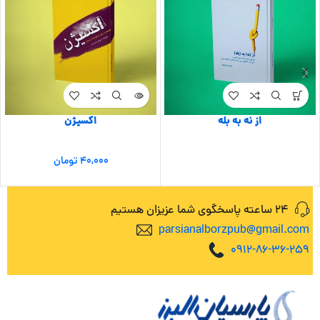
از نه به بله
اکسیژن
۴۰,۰۰۰
تومان
24 ساعته پاسخگوی شما عزیزان هستیم
parsianalborzpub@gmail.com
0912-86-36-259