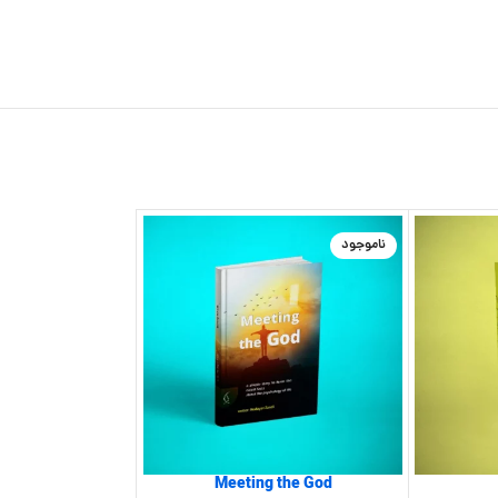
ناموجود
Meeting the God
44 راز دوستیابی برای نوجوانان