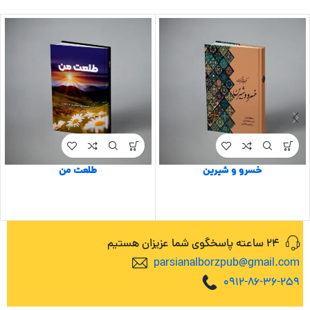
خسرو و شیرین
طلعت من
24 ساعته پاسخگوی شما عزیزان هستیم
parsianalborzpub@gmail.com
0912-86-36-259