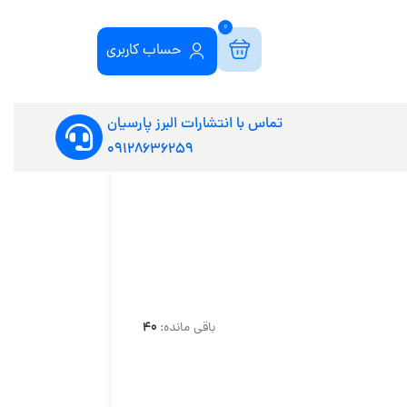
0
حساب کاربری
تماس با انتشارات البرز پارسیان
09128636259
40
باقی مانده: