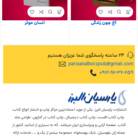
آخ جون زندگی
انسان موثر
24 ساعته پاسخگوی شما عزیزان هستیم
parsianalborzpub@gmail.com
0912-86-36-259
انتشارات پارسیان البرز، یکی از مورد اعتمادترین مراکز چاپ و انتشار انواع کتاب،
چاپ کتاب افست، چاپ کتاب دیجیتال، چاپ کتاب در آمازون، طراحی جلد
کتاب، صفحه آرایی و ویراستاری ایران میباشد، که به بسیاری از اساتید کشور از
جمله ژان بقوسیان، بابک بهمنخواه، مجموعه بیشتر از یک و …. خدمات ارائه