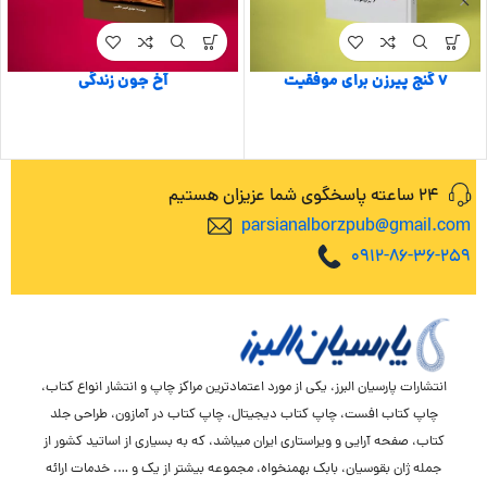
7 گنج پیرزن برای موفقیت
آخ جون زندگی
24 ساعته پاسخگوی شما عزیزان هستیم
parsianalborzpub@gmail.com
0912-86-36-259
انتشارات پارسیان البرز، یکی از مورد اعتمادترین مراکز چاپ و انتشار انواع کتاب،
چاپ کتاب افست، چاپ کتاب دیجیتال، چاپ کتاب در آمازون، طراحی جلد
کتاب، صفحه آرایی و ویراستاری ایران میباشد، که به بسیاری از اساتید کشور از
جمله ژان بقوسیان، بابک بهمنخواه، مجموعه بیشتر از یک و …. خدمات ارائه