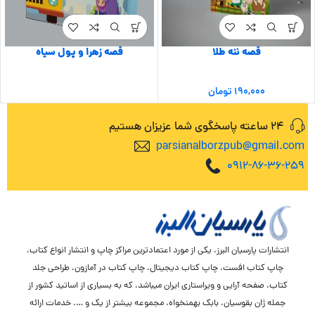
قصه ننه طلا
قصه زهرا و پول سیاه
۱۹۰,۰۰۰
تومان
24 ساعته پاسخگوی شما عزیزان هستیم
parsianalborzpub@gmail.com
0912-86-36-259
انتشارات پارسیان البرز، یکی از مورد اعتمادترین مراکز چاپ و انتشار انواع کتاب،
چاپ کتاب افست، چاپ کتاب دیجیتال، چاپ کتاب در آمازون، طراحی جلد
کتاب، صفحه آرایی و ویراستاری ایران میباشد، که به بسیاری از اساتید کشور از
جمله ژان بقوسیان، بابک بهمنخواه، مجموعه بیشتر از یک و …. خدمات ارائه