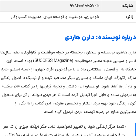
شابک:
۹۷۸۶۰۰۱۸۶۵۷۲۵
ژانر:
خودیاری، موفقیت و توسعه فردی، مدیریت کسب‌وکار
درباره نویسنده: دارن هاردی
دارن هاردی، نویسنده و سخنران برجسته در حوزه موفقیت و کارآفرینی، برای سال‌ها
ناشر و سردبیر مجله معتبر «موفقیت» (SUCCESS Magazine) بوده است. این
جایگاه به او فرصتی استثنایی داد تا با موفق‌ترین افراد جهان، از جمله استیو جابز،
مارک زاکربرگ، ایلان ماسک و بسیاری دیگر مصاحبه کرده و از نزدیک با اصول زندگی
و کار آن‌ها آشنا شود. او عصاره این دانش و تجربه گران‌بها را در کتاب «اثر مرکب»
به فرمولی ساده و قابل اجرا تبدیل کرده است تا هر فردی بتواند از آن برای متحول
کردن زندگی خود بهره ببرد. اعتبار و تخصص هاردی، این کتاب را به یکی از
معتبرترین منابع در زمینه توسعه فردی تبدیل کرده است.
«شما هرگز زندگی خود را تغییر نخواهید داد، مگر اینکه چیزی را که هر
روز انجام می‌دهید تغییر دهید. راز موفقیت شما در برنامه روزانه‌تان