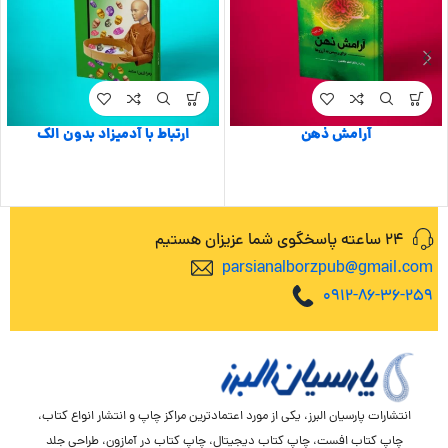
آرامش ذهن
ارتباط با آدمیزاد بدون الک
24 ساعته پاسخگوی شما عزیزان هستیم
parsianalborzpub@gmail.com
0912-86-36-259
انتشارات پارسیان البرز، یکی از مورد اعتمادترین مراکز چاپ و انتشار انواع کتاب،
چاپ کتاب افست، چاپ کتاب دیجیتال، چاپ کتاب در آمازون، طراحی جلد