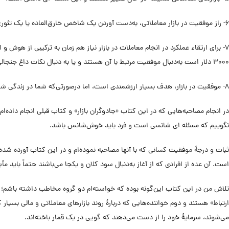
۶- راز موفقیت در بازار معاملاتی، به‌دست آوردن یک شاخص خارق‌العاده یا یک تئوری استادانه نیست، بلکه این راز در خمیرۀ درونی هر فرد قرار دارد.
۳۰۰۰ دلار است به‌دنبال موفقیت مرتبط با آن هستند و یا به دنبال نکات داغ جنجالی خبری هستند، هیچ‌گاه به پاسخی که نیاز دارند نمی‌رسند، چراکه هنوز صورت مسئله را درست درک نکرده‌اند.
۸- موفقیت در بازار، هدف بسیار ارزشمندی است، اما درصورتی‌که شما در زندگی شخصی خود موفق نباشید کاملاً بی‌ارزش خواهد بود (من از واژۀ «موفقیت» استفاده کرده‌ام بدون اینکه ارزش پولی را در نظر داشته باشم).
در انجام مصاحبه‌هایی که در این کتاب «جادوگران بازار» و کتاب قبلی انجام داده‌
نگوییم که مسئله ای شانسی است و فرد باید خوش‌شانس باشد.
ثبات و درجۀ موفقیت کسانی که با آنها مصاحبه نموده‌ام و در این کتاب آورده شده کا
است. آن عده از افرادی که از آغاز به‌دنبال سود کلان و یکجا می‌باشند حتماً باید 
تلاش من در این کتاب این‌گونه بوده که خواسته‌ام دو گروه مخاطب داشته باشم؛ اول
ارتباط» هستند و دوم خواننده‌هایی که دربارۀ روند بازارهای معاملاتی و مالی بسیار ک
می‌شوند، سرمایۀ خود را از دست می‌دهند که گویی در یک قمار باخته‌اند.