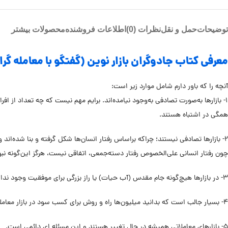
توضیحات
حمل و نقل
نظرات (0)
اطلاعات فروشنده
محصولات بیشتر
معرفی کتاب جادوگران بازار نوین (گفتگو با معامله گران
آنچه را که باور دارم شامل موارد زیر است:
۱- بازارها به‌صورت تصادفی به‌وجود نیامده‌اند. برایم مهم نیست که چه تعداد از افرا
همگی در اشتباه هستند.
۲- بازارها تصادفی نیستند؛ چراکه براساس رفتار انسان‌ها شکل گرفته و بنا شده‌ان
چون رفتار انسانی علی‌الخصوص رفتار دسته‌جمعی، اتفاقی نیست، هرگز این‌گونه نبو
۳- در بازارها هیچ‌گونه جام مقدس (آب حیات) یا راز بزرگی برای موفقیت وجود ندارد، درحالی‌که الگوهای متعددی وجود دارند که ما را به سودهای کلانی می‌رسانند.
۴- بسیار جالب است که بدانید میلیون‌ها راه و روش برای کسب سود در بازار معاملاتی وجود دارد، فقط مشکل این‌جاست که دست یافتن به آنها بسیار دشوار است.
۵- بازارهای معاملاتی همیشه در حال تغییر هستند و این مسئله ای دائمی است.