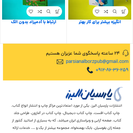
انگیزه بیشتر برای کار بهتر
ارتباط با آدمیزاد بدون الک
24 ساعته پاسخگوی شما عزیزان هستیم
parsianalborzpub@gmail.com
0912-86-36-259
انتشارات پارسیان البرز، یکی از مورد اعتمادترین مراکز چاپ و انتشار انواع کتاب،
چاپ کتاب افست، چاپ کتاب دیجیتال، چاپ کتاب در آمازون، طراحی جلد
کتاب، صفحه آرایی و ویراستاری ایران میباشد، که به بسیاری از اساتید کشور از
جمله ژان بقوسیان، بابک بهمنخواه، مجموعه بیشتر از یک و …. خدمات ارائه