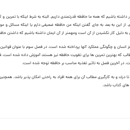
ته باشيم كه همه ما حافظه قدرتمندى داريم. البته به شرط اينكه با تمرين و كا
. از اين به بعد به جاى گفتن اينكه من حافظه ضعيفى دارم يا اينكه مسائل و م
ه دليل كار نكشيدن از آن است ومهمتر از آن ايمان داشته باشيم كه داشتن حا
 انسان و چگونگى عملكرد آنها پرداخته شده است. در فصل سوم با عنوان قوانين 
طالب كه بهترين تمرين ها براى تقويت حافظه نيز هستند آموزش داده شده است. ف
است. در آخرين فصل به تاثير تغذيه مناسب بر حافظه توجه شده است.
رك و به كارگيرى مطالب آن براى همه افراد به راحتى امكان پذير باشد. همچنين 
هاى كتاب باشد.