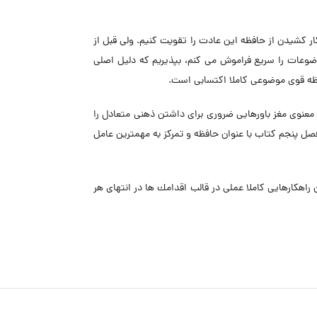
ر كشيدن از حافظه اين عادت را تقويت كنيم. ولى قبل از
وضوعات را سريع فراموش مى كنم، بپذيريم كه دليل اصلى
فظه قوى موضوعى كاملا اكتسابى است.
معنوى مغز باورهايى ضرورى براى داشتن ذهنى متعادل را
صل پنجم كتاب با عنوان حافظه و تمركز به مهمترين عامل
راهكارهايى كاملا عملى در قالب اقدامك ها در انتهاى هر