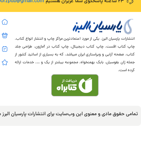
24 ساعته پاسخگوی شما عزیزان هستیم
lborzpub@gmail.com
انتشارات پارسیان البرز، یکی از مورد اعتمادترین مراکز چاپ و انتشار انواع کتاب،
چاپ کتاب افست، چاپ کتاب دیجیتال، چاپ کتاب در آمازون، طراحی جلد
کتاب، صفحه آرایی و ویراستاری ایران میباشد، که به بسیاری از اساتید کشور از
جمله ژان بقوسیان، بابک بهمنخواه، مجموعه بیشتر از یک و …. خدمات ارائه
کرده است.
تمامی حقوق مادی و معنوی این وب‌سایت برای انتشارات پارسیان البرز 