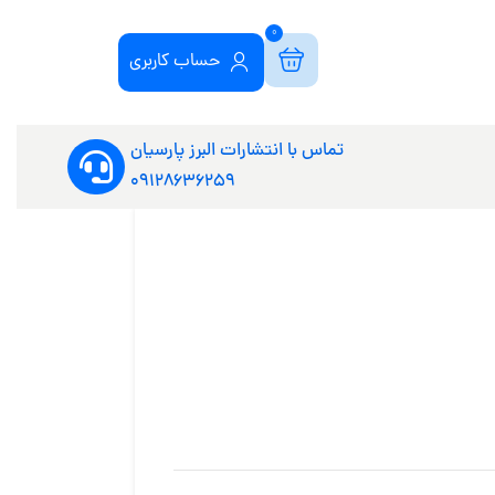
0
حساب کاربری
تماس با انتشارات البرز پارسیان
09128636259