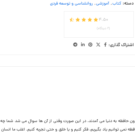
دسته:
کتاب
,
آموزشی
,
روانشناسی و توسعه فردی
4.50
(2 دیدگاه)
اشتراک گذاری:
دون حافظه به دنيا مى آمدند. در اين صورت وقتى از آن ها سوال مى شد شما چ
 نمى توانيم ياد بگيريم، فكر كنيم و يا خلق و حتى تجربه كنيم. اغلب ما انسان ه