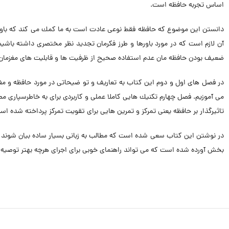
اساس تجربه حافظه است.
دانستن اين موضوع كه حافظه فقط نوعى عادت است به ما كمك مى كند كه باور داش
آن لازم است كه در مورد باورها و طرز فكرمان تجديد نظر مختصرى داشته باشيم
ضعيف بودن حافظه مان عدم استفاده صحيح از ظرفيت ها و قابليت هاى مغزمان ب
در فصل هاى اول و دوم اين كتاب به تعاريف و تو ضيحاتى در مورد حافظه و مغز
مى آموزيم. فصل چهارم تكنيك هايى كاملا عملى و كاربردى براى به خاطرسپارى م
تاثيرگذار بر حافظه يعنى تمركز و تمرين هايى براى تقويت تمركز پرداخته شده 
در نوشتن اين كتاب سعى شده است كه مطالب به زبانى بسيار ساده بيان شوند تا د
بخش آورده شده است كه مى تواند راهنماى خوبى براى اجراى هرچه بهتر توصيه 