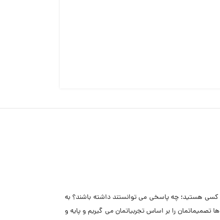
ه كسى هستيد؛ چه پاسخى مى توانستند داشته باشند؟ به
ا تصميماتمان را بر اساس تجربياتمان مى گيريم و پايه و