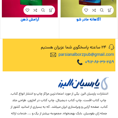
آگاهانه مادر شو
آرامش ذهن
24 ساعته پاسخگوی شما عزیزان هستیم
parsianalborzpub@gmail.com
0912-86-36-259
انتشارات پارسیان البرز، یکی از مورد اعتمادترین مراکز چاپ و انتشار انواع کتاب،
چاپ کتاب افست، چاپ کتاب دیجیتال، چاپ کتاب در آمازون، طراحی جلد
کتاب، صفحه آرایی و ویراستاری ایران میباشد، که به بسیاری از اساتید کشور از
جمله ژان بقوسیان، بابک بهمنخواه، مجموعه بیشتر از یک و …. خدمات ارائه