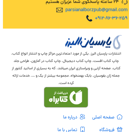
24 ساعته پاسخگوی شما عزیزان هستیم
parsianalborzpub@gmail.com
0912-86-36-259
انتشارات پارسیان البرز، یکی از مورد اعتمادترین مراکز چاپ و انتشار انواع کتاب،
چاپ کتاب افست، چاپ کتاب دیجیتال، چاپ کتاب در آمازون، طراحی جلد
کتاب، صفحه آرایی و ویراستاری ایران میباشد، که به بسیاری از اساتید کشور از
جمله ژان بقوسیان، بابک بهمنخواه، مجموعه بیشتر از یک و …. خدمات ارائه
کرده است.
صفحه اصلی
درباره ما
فروشگاه
تماس با ما